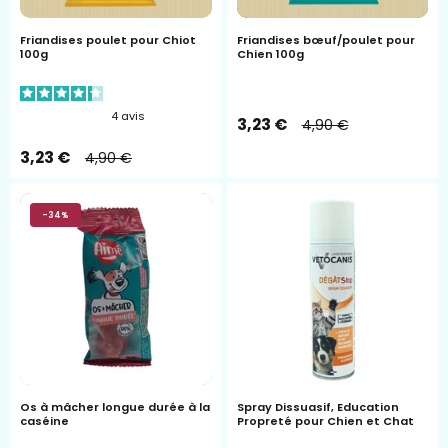
Friandises poulet pour Chiot
Friandises bœuf/poulet pour
100g
Chien 100g
4
avis
3,23 €
4,90 €
3,23 €
4,90 €
Os
spray
-34%
à
dissuasif
mâcher
vetocanis
longue
durée
à
la
caséine
Os à mâcher longue durée à la
Spray Dissuasif, Education
caséine
Propreté pour Chien et Chat