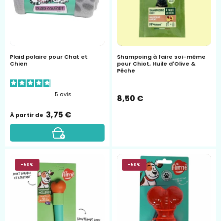
DIY
Vetocanis
Plaid polaire pour Chat et
Shampoing à faire soi-même
Chien
pour Chiot, Huile d'Olive &
Pêche
5
avis
8,50 €
3,75 €
À partir de
Os
os
-50%
-50%
en
aimé
caoutchouc
S
naturel
pour