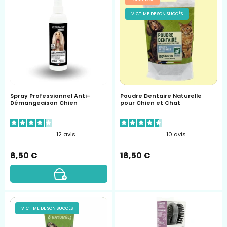
Professionnel
dentaire
VICTIME DE SON SUCCÈS
Anti-
pour
Démangeaison
chien
Chien
et
-
chat
vetocanis
Ô
Naturel
Vetocanis
Spray Professionnel Anti-
Poudre Dentaire Naturelle
Démangeaison Chien
pour Chien et Chat
12
avis
10
avis
8,50 €
18,50 €
Dentifrice
Brosse
VICTIME DE SON SUCCÈS
Ô
Pneumatique