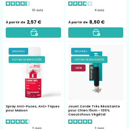
10
avis
4
avis
2,57 €
8,50 €
À partir de
À partir de
spray-
Corde
NOUVEAU
NOUVEAU
insecticide-
Cronos
VICTIME DE SON SUCCÈS
VICTIME DE SON SUCCÈS
habitat
-50%
Spray Anti-Puces, Anti-Tiques
Jouet Corde Très Résistante
pour Maison
pour Chien 15cm - 100%
Caoutchouc Végétal
2
avis
2
avis