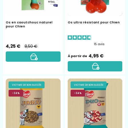
Chien
Os en caoutchouc naturel
Os ultra résistant pour Chien
pour Chien
15
avis
4,25 €
8,50 €
4,95 €
À partir de
Friandises
friandises
VICTIME DE SON SUCCÈS
VICTIME DE SON SUCCÈS
junior
duo
-34%
-34%
poulet
aimé