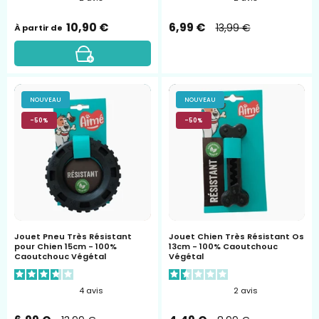
10,90 €
6,99 €
13,99 €
À partir de
Pneu
Os
NOUVEAU
NOUVEAU
Cronos
cronos
-50%
-50%
Jouet Pneu Très Résistant
Jouet Chien Très Résistant Os
pour Chien 15cm - 100%
13cm - 100% Caoutchouc
Caoutchouc Végétal
Végétal
4
avis
2
avis