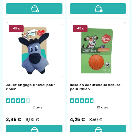
Jouet
Balle
-50%
-50%
engagé
en
Cheval
caoutchouc
pour
naturel
Chien
pour
Chien
Jouet engagé Cheval pour
Balle en caoutchouc naturel
Chien
pour Chien
2
avis
10
avis
3,45 €
4,25 €
6,90 €
8,50 €