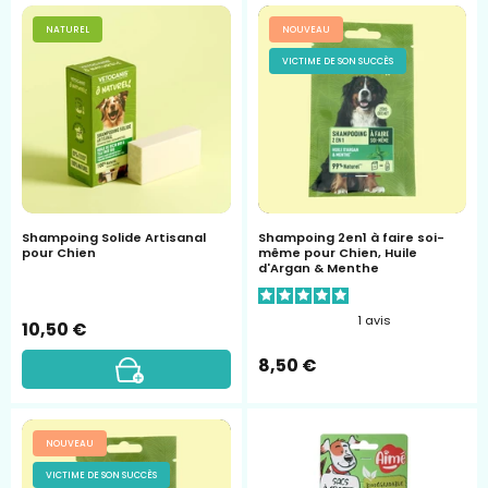
Shampoing
Shampoing
NATUREL
NOUVEAU
Solide
2en1
VICTIME DE SON SUCCÈS
Artisanal
Ô
pour
Naturel
Chien,
Vetocanis
à
l'huile
Ricin
&
Shampoing Solide Artisanal
Shampoing 2en1 à faire soi-
pour Chien
même pour Chien, Huile
Tea
d'Argan & Menthe
Tree
bio
1
avis
10,50 €
-
8,50 €
vetocanis
Shampoing
Sac
NOUVEAU
Usage
à
VICTIME DE SON SUCCÈS
Fréquent
crottes