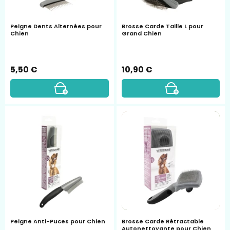
Peigne Dents Alternées pour
Brosse Carde Taille L pour
Chien
Grand Chien
5,50 €
10,90 €
Peigne
Brosse
Anti-
Carde
Puces
Rétractable
pour
Autonettoyan
Chien
pour
Chien
Peigne Anti-Puces pour Chien
Brosse Carde Rétractable
Autonettoyante pour Chien