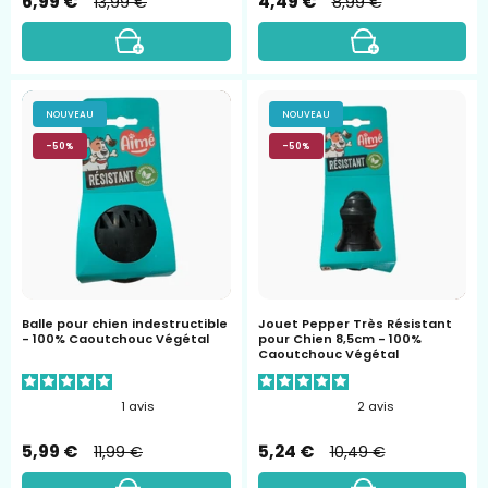
6,99 €
4,49 €
13,99 €
8,99 €
balle
Jouets
NOUVEAU
NOUVEAU
cronos
pepper
-50%
-50%
Balle pour chien indestructible
Jouet Pepper Très Résistant
- 100% Caoutchouc Végétal
pour Chien 8,5cm - 100%
Caoutchouc Végétal
1
avis
2
avis
5,99 €
5,24 €
11,99 €
10,49 €