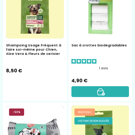
Ô
biodegradable
Naturel
Shampoing Usage Fréquent à
Sac à crottes biodegradables
faire soi-même pour Chien,
Aloe Vera & Fleurs de cerisier
1
avis
8,50 €
4,90 €
paid
Shampoing
-50%
NOUVEAU
polaire
en
VICTIME DE SON SUCCÈS
aimé
poudre
chiot