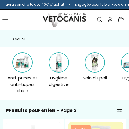
Livraison offerte dès 40€ d’achat
Engagée pour le bien-être ani
Ouvrir
MON
OUV
Ouvrir
la
COMPTE
le
barre
menu
Accueil
de
de
recherche
navigation
Anti-puces et
Hygiène
Soin du poil
Hy
anti-tiques
digestive
chien
Produits pour chien
- Page 2
Spray
Poudre
NOUVEAU