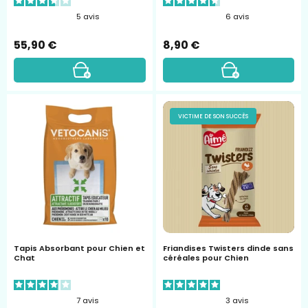
vetocanis
5
avis
6
avis
55,90 €
8,90 €
Tapis
friandises
VICTIME DE SON SUCCÈS
Absorbant
twisters
pour
Chien
et
Chat
Tapis Absorbant pour Chien et
Friandises Twisters dinde sans
Chat
céréales pour Chien
7
avis
3
avis