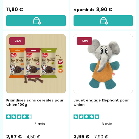
11,90 €
3,90 €
À partir de
friandises
Jouet
-34%
-50%
pour
Elephant
chien
pour
aimé
Chien
Friandises sans céréales pour
Jouet engagé Elephant pour
Chien 100g
Chien
5
avis
3
avis
2,97 €
3,95 €
4,50 €
7,90 €