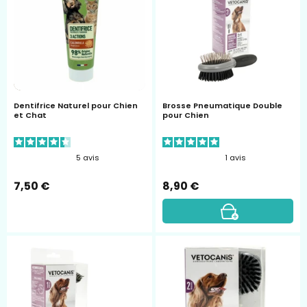
Naturel
Double
chien
Chien
chat
au
calendula
Vetocanis
Dentifrice Naturel pour Chien
Brosse Pneumatique Double
et Chat
pour Chien
5
avis
1
avis
7,50 €
8,90 €
Brosse
Brosse
Etrille
Carde
Double
pour
18
Chien