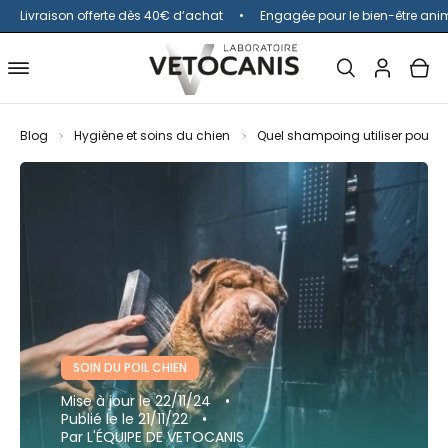
Livraison offerte dès 40€ d’achat
Engagée pour le bien-être ani
Ouvrir
MON
OUV
Ouvrir
la
COMPTE
le
barre
menu
Blog
Hygiène et soins du chien
Quel shampoing utiliser pour 
de
de
recherche
navigation
SOIN DU POIL CHIEN
Mise à jour
le 22/11/24
Publié le
le 21/11/22
Par L'ÉQUIPE DE VETOCANIS