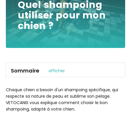
Quel shampoing
utiliser pour mon
chien ?
Sommaire
afficher
Quels ingrédients dans le shampoing de mon chien ?
Des Shampoings Essentiels, pour sublimer l’éclat de
Chaque chien a besoin d'un shampoing spécifique, qui
votre chien
respecte sa nature de peau et sublime son pelage.
VETOCANIS vous explique comment choisir le bon
shampoing, adapté à votre chien.
Les Shampoings à Usage Fréquent
Les Shampoings pour Chiot
Les Shampoings pour Chien à Poils Courts et Ras