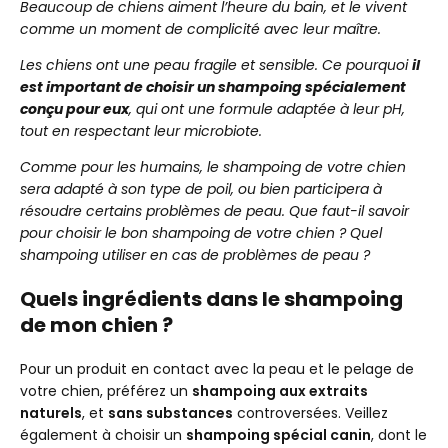
Beaucoup de chiens aiment l’heure du bain, et le vivent
Les Shampoings pour Chien à Poils Longs
comme un moment de complicité avec leur maître.
Des shampoings professionnels, pour aider à stopper
Les chiens ont une peau fragile et sensible. Ce pourquoi
il
les problèmes de peaux
est important de choisir un shampoing spécialement
Les Shampoings Anti-Chute de Poils pour Chien
conçu pour eux
, qui ont une formule adaptée à leur pH,
tout en respectant leur microbiote.
Les Shampoings Anti-Odeurs pour Chien
Les Shampoings Anti-Démangeaisons pour
Comme pour les humains, le shampoing de votre chien
Chien
sera adapté à son type de poil, ou bien participera à
Les Shampoings Hypoallergéniques pour Chien
résoudre certains problèmes de peau.
Que faut-il savoir
pour choisir le bon shampoing de votre chien ? Quel
shampoing utiliser en cas de problèmes de peau ?
Quels ingrédients dans le shampoing
de mon chien ?
Pour un produit en contact avec la peau et le pelage de
votre chien, préférez un
shampoing aux extraits
naturels
, et
sans substances
controversées. Veillez
également à choisir un
shampoing spécial canin
, dont le