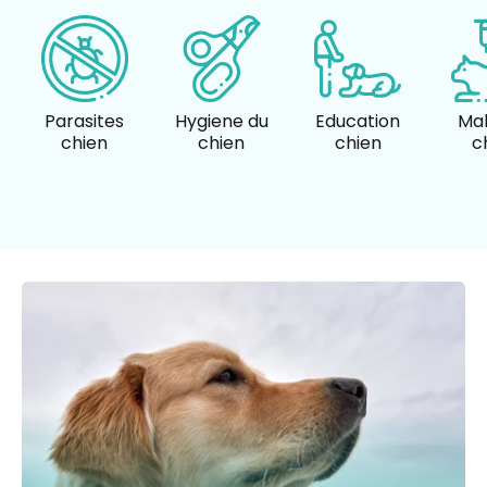
Parasites
Hygiene du
Education
Mal
chien
chien
chien
c