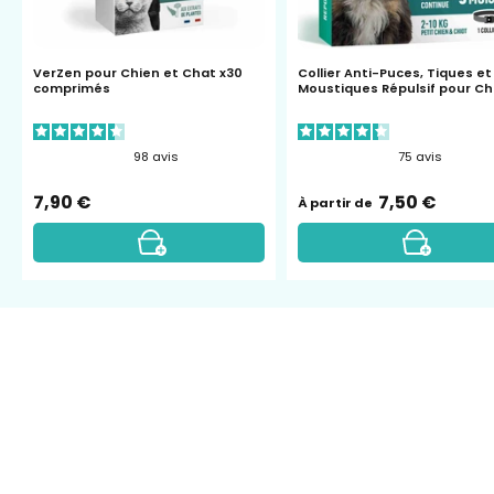
et
moustiqu
Chat
petit
VerZen pour Chien et Chat x30
Collier Anti-Puces, Tiques et
-
chien
comprimés
Moustiques Répulsif pour Ch
vetocanis
et
chiot
98
avis
75
avis
7,90 €
7,50 €
À partir de