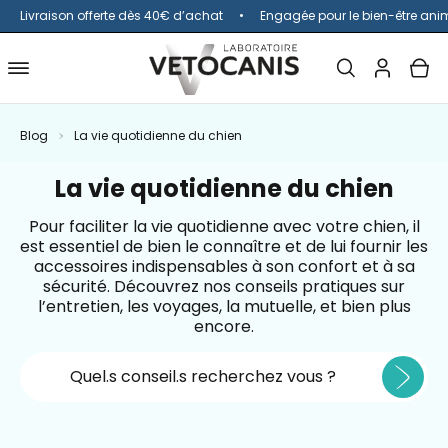
Livraison offerte dès 40€ d’achat
Engagée pour le bien-être ani
Ouvrir
MON
OUV
Ouvrir
la
COMPTE
le
barre
menu
Blog
La vie quotidienne du chien
de
de
recherche
navigation
La vie quotidienne du chien
Pour faciliter la vie quotidienne avec votre chien, il
est essentiel de bien le connaître et de lui fournir les
accessoires indispensables à son confort et à sa
sécurité. Découvrez nos conseils pratiques sur
l’entretien, les voyages, la mutuelle, et bien plus
encore.