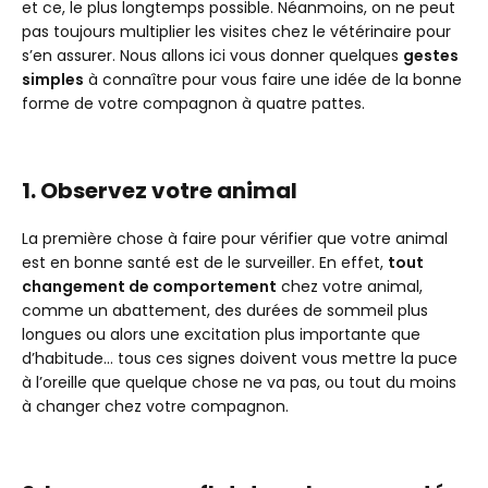
et ce, le plus longtemps possible. Néanmoins, on ne peut
8. Nettoyer ses yeux
pas toujours multiplier les visites chez le vétérinaire pour
9. Lui faire faire de l’exercice
s’en assurer. Nous allons ici vous donner quelques
gestes
10. Lui donner des anti-puces et anti-vers de façon
simples
à connaître pour vous faire une idée de la bonne
régulière
forme de votre compagnon à quatre pattes.
1. Observez votre animal
La première chose à faire pour vérifier que votre animal
est en bonne santé est de le surveiller. En effet,
tout
changement de comportement
chez votre animal,
comme un abattement, des durées de sommeil plus
longues ou alors une excitation plus importante que
d’habitude… tous ces signes doivent vous mettre la puce
à l’oreille que quelque chose ne va pas, ou tout du moins
à changer chez votre compagnon.