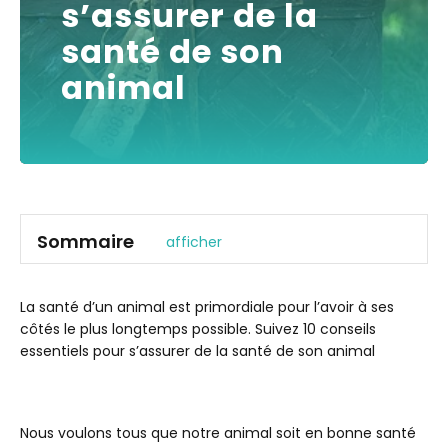
s’assurer de la
santé de son
animal
Sommaire
afficher
1. Observez votre animal
2. La peau, un reflet de sa bonne santé
La santé d’un animal est primordiale pour l’avoir à ses
côtés le plus longtemps possible. Suivez 10 conseils
3. Lui brosser le pelage
essentiels pour s’assurer de la santé de son animal
4. Un appétit et une prise de boisson constants
5. L’état de ses selles et de ses urines
6. Prendre soin de ses dents
Nous voulons tous que notre animal soit en bonne santé
7. Nettoyer ses oreilles