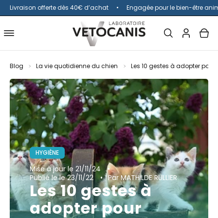
Livraison offerte dès 40€ d’achat
Engagée pour le bien-être ani
Ouvrir
MON
OUV
Ouvrir
la
COMPTE
le
barre
menu
Blog
La vie quotidienne du chien
Les 10 gestes à adopter pour
de
de
recherche
navigation
HYGIÈNE
Mise à jour
le 21/11/24
Publié le
le 23/11/22
Par MATHILDE RULLIER
Les 10 gestes à
adopter pour