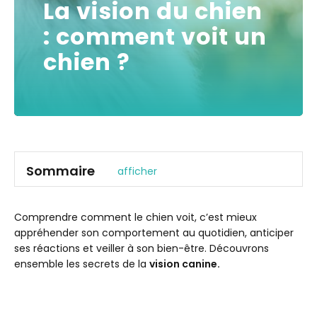
La vision du chien
: comment voit un
chien ?
Sommaire
afficher
Quelles sont les caractéristiques de la vision du chien
?
Comprendre comment le chien voit, c’est mieux
Acuité visuelle
appréhender son comportement au quotidien, anticiper
ses réactions et veiller à son bien-être. Découvrons
Champ de vision
ensemble les secrets de la
vision canine.
Fréquence de vision
Vision nocturne - Est-ce que les chiens voient
dans le noir ?