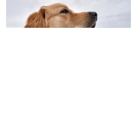
NOUVEAUX PROPRIÉTAIRES CHIEN
Pourquoi mon chien bave ?
SOCIÉTÉ
Top 5 idées St Valentin avec son
chien