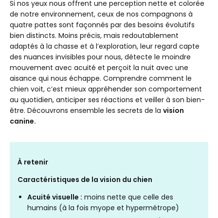
Perception de la profondeur
Si nos yeux nous offrent une perception nette et colorée
de notre environnement, ceux de nos compagnons à
Perception du mouvement
quatre pattes sont façonnés par des besoins évolutifs
Perception de la couleur
bien distincts. Moins précis, mais redoutablement
Les maladies oculaires courantes chez le chien
adaptés à la chasse et à l’exploration, leur regard capte
Les yeux, organes de la vue
des nuances invisibles pour nous, détecte le moindre
Importance de la vision chez le chien
mouvement avec acuité et perçoit la nuit avec une
aisance qui nous échappe. Comprendre comment le
chien voit, c’est mieux appréhender son comportement
au quotidien, anticiper ses réactions et veiller à son bien-
être. Découvrons ensemble les secrets de la
vision
canine.
À retenir
Caractéristiques de la vision du chien
Acuité visuelle :
moins nette que celle des
humains (à la fois myope et hypermétrope)