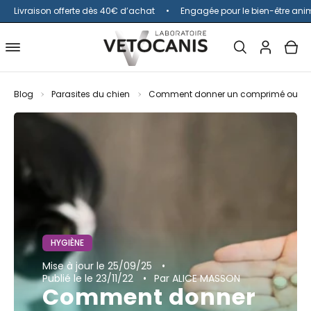
Livraison offerte dès 40€ d’achat
Engagée pour le bien-être ani
Ouvrir
MON
OUV
Ouvrir
la
COMPTE
le
barre
menu
Blog
Parasites du chien
Comment donner un comprimé ou un
de
de
recherche
navigation
HYGIÈNE
Mise à jour
le 25/09/25
Publié le
le 23/11/22
Par ALICE MASSON
Comment donner