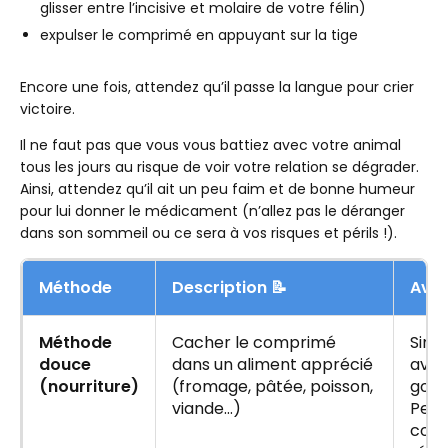
glisser entre l’incisive et molaire de votre félin)
expulser le comprimé en appuyant sur la tige
Encore une fois, attendez qu’il passe la langue pour crier
victoire.
Il ne faut pas que vous vous battiez avec votre animal
tous les jours au risque de voir votre relation se dégrader.
Ainsi, attendez qu’il ait un peu faim et de bonne humeur
pour lui donner le médicament (n’allez pas le déranger
dans son sommeil ou ce sera à vos risques et périls !).
Méthode
Description 📝
Ava
Méthode
Cacher le comprimé
Simp
douce
dans un aliment apprécié
avec
(nourriture)
(fromage, pâtée, poisson,
gou
viande…)
Peut
com