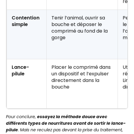
réc
Contention
Tenir l’animal, ouvrir sa
Perm
simple
bouche et déposer le
le c
comprimé au fond de la
l’an
gorge
man
Lance-
Placer le comprimé dans
Utile
pilule
un dispositif et l’expulser
réca
directement dans la
Limi
bouche
dire
Pour conclure,
essayez la méthode douce avec
différents types de nourritures avant de sortir le lance-
pilule
. Mais ne reculez pas devant la prise du traitement,