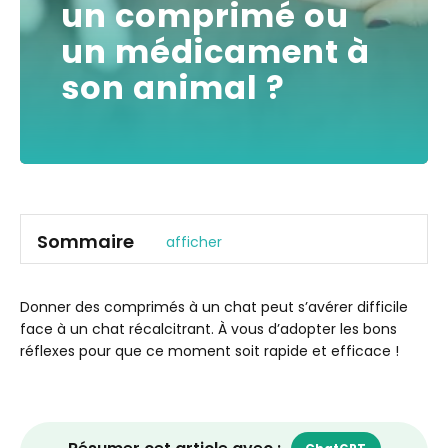
un comprimé ou
un médicament à
son animal ?
Sommaire
afficher
La nourriture, le meilleur des alliés.
La méthode forte : contention simple ou lance-pilule
Donner des comprimés à un chat peut s’avérer difficile
?
face à un chat récalcitrant. À vous d’adopter les bons
réflexes pour que ce moment soit rapide et efficace !
Contention simple
Lance-pilule