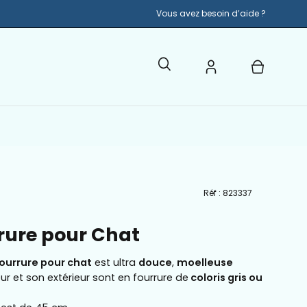
Vous avez besoin d’aide ?
Ouvrir
MON
OUVRIR LE
la
COMPTE
barre
de
recherche
Réf :
823337
Ouvrir
la
visionneuse
rrure pour Chat
d'images
fourrure pour chat
est ultra
douce
,
moelleuse
ieur et son extérieur sont en fourrure de
coloris gris ou