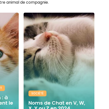
otre animal de compagnie.
AT
SOCIÉTÉ
: à
nt le
Noms de Chat en V, W,
X, Y ou Z en 2024