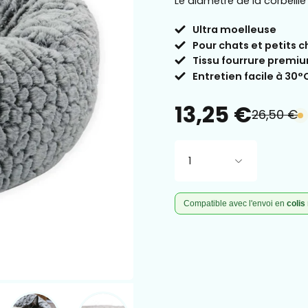
Le diamètre de la corbeill
Ultra moelleuse
Pour chats et petits c
Tissu fourrure premiu
Entretien facile à 30°
13,25 €
26,50 €
1
Compatible avec l'envoi en
colis