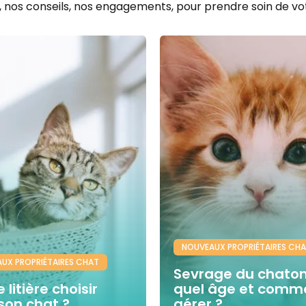
, nos conseils, nos engagements, pour prendre soin de v
NOUVEAUX PROPRIÉTAIRES CH
UX PROPRIÉTAIRES CHAT
Sevrage du chaton 
 litière choisir
quel âge et comme
son chat ?
gérer ?