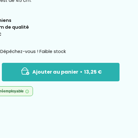
e est de 45 cm.
hiens
m de qualité
C
Dépêchez-vous ! Faible stock
Ajouter au panier
13,25 €
 réemployable