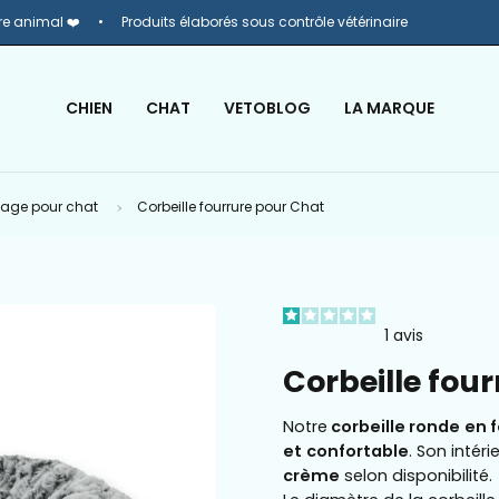
re animal ❤️
Produits élaborés sous contrôle vétérinaire
CHIEN
CHAT
VETOBLOG
LA MARQUE
hage pour chat
Corbeille fourrure pour Chat
Ouvrir
1
avis
la
visionneuse
Corbeille fou
d'images
Notre
corbeille ronde
en 
et
confortable
. Son intér
crème
selon disponibilité.