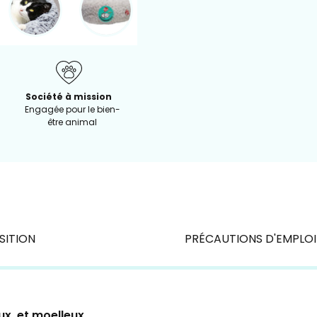
Société à mission
Engagée pour le bien-
être animal
ITION
PRÉCAUTIONS D'EMPLOI
ux, et moelleux
.