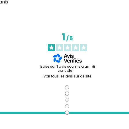
anis
1
/
5
Basé sur
1
avis soumis à un
contrôle
Voir tous les avis sur ce site