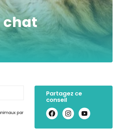
 chat
Partagez ce
conseil
s animaux par