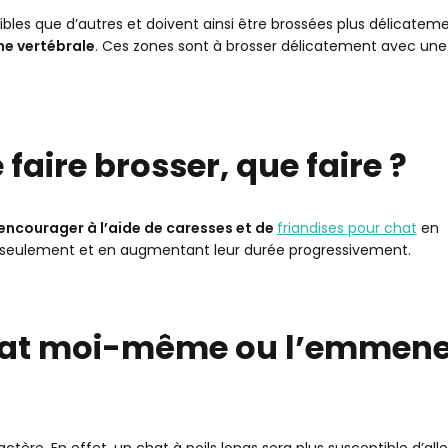
bles que d’autres et doivent ainsi être brossées plus délicatement
ne vertébrale
. Ces zones sont à brosser délicatement avec une
faire brosser, que faire ?
encourager à l’aide de caresses et de
friandises pour chat
en
eulement et en augmentant leur durée progressivement.
chat moi-même ou l’emmene
tère. En effet, un chat à poils longs sera plus susceptible d’alle