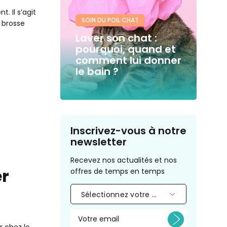
. Il s’agit
SOIN DU POIL CHAT
 brosse
Laver son chat :
pourquoi, quand et
comment lui donner
le bain ?
Inscrivez-vous à notre
newsletter
Recevez nos actualités et nos
r
offres de temps en temps
Sélectionnez votre animal
r chez le