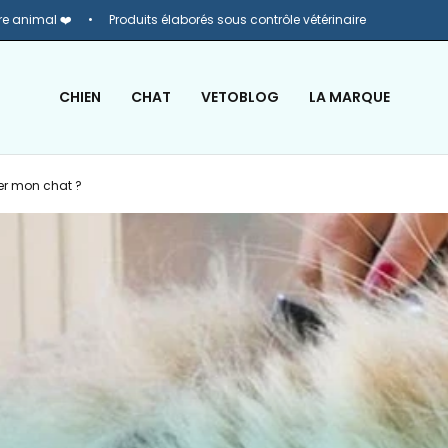
re animal ❤️
Produits élaborés sous contrôle vétérinaire
CHIEN
CHAT
VETOBLOG
LA MARQUE
r mon chat ?