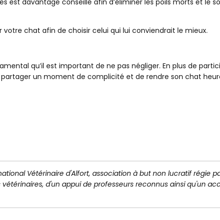
es est davantage conseillé afin d’éliminer les poils morts et le s
votre chat afin de choisir celui qui lui conviendrait le mieux.
mental qu’il est important de ne pas négliger. En plus de partic
 partager un moment de complicité et de rendre son chat heur
ational Vétérinaire d'Alfort, association à but non lucratif régie par
ts vétérinaires, d'un appui de professeurs reconnus ainsi qu'un ac