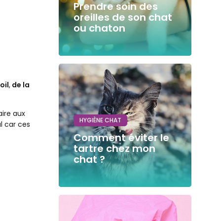
Prendre soin des
oreilles de son chat
ou chaton
oil
,
de la
aire aux
HYGIÈNE CHAT
l car ces
Comment éviter le
tartre chez mon
chat ?