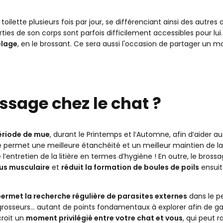
hez un toiletteur ?
toilette plusieurs fois par jour, se différenciant ainsi des autre
es de son corps sont parfois difficilement accessibles pour lui. 
elage
, en le brossant. Ce sera aussi l'occasion de partager un
ossage chez le chat ?
ériode de mue
, durant le Printemps et l’Automne, afin d’aider au
 permet une meilleure étanchéité et un meilleur maintien de la
l’entretien de la litière en termes d’hygiène ! En outre, le bross
us musculaire
et
réduit la formation de boules de poils
ensuit
ermet la recherche régulière de parasites externes
dans le p
 grosseurs… autant de points fondamentaux à explorer afin de ga
roit un
moment privilégié entre votre chat et vous
, qui peut 