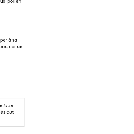
ous-poil en
iper à sa
eux, car
un
 la loi
cès aux