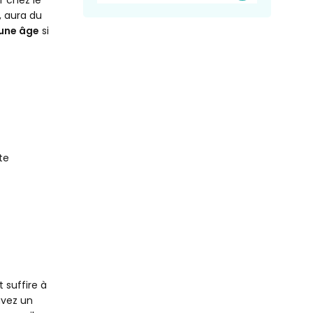
, aura du
eune âge
si
te
?
 suffire à
 avez un