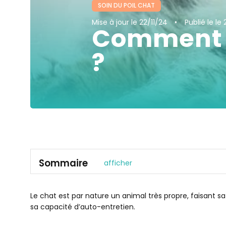
SOIN DU POIL CHAT
Mise à jour
le 22/11/24
Publié le
le 
Comment b
?
Sommaire
afficher
Quel est l’intérêt du brossage chez le chat ?
Quels sont les gestes d’un bon brossage ?
Le chat est par nature un animal très propre, faisant sa 
sa capacité d’auto-entretien.
Quelles sont les parties du chat les plus sensibles du
Mon chat n’aime pas se faire brosser, que faire ?