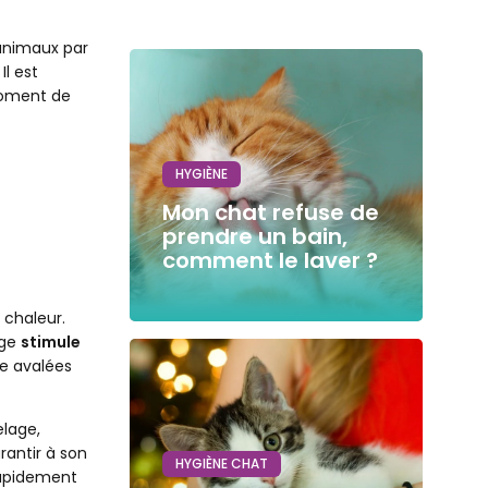
s animaux par
Il est
 moment de
HYGIÈNE
Mon chat refuse de
prendre un bain,
comment le laver ?
 chaleur.
age
stimule
e avalées
elage,
rantir à son
HYGIÈNE CHAT
rapidement