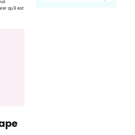
ous
er qu'il est
tape