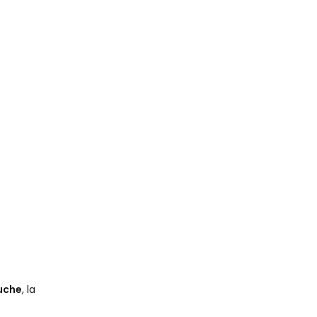
uche
, la