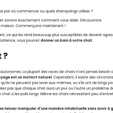
pas par où commencer ou quels shampoings utiliser ?
t et savons exactement comment vous aider. Découvrons
 chat sans eau
a maison. Commençons maintenant !
t, ce qui les rend beaucoup plus susceptibles de devenir agress
 patience, vous pourrez
donner un bain à votre chat
.
 ?
utonomes. La plupart des races de chats n'ont jamais besoin d
yage est un instinct naturel
. Cependant, il existe des circons
 qu'ils ne peuvent pas laver eux-mêmes, ou s'ils ont de longs poi
liez pas que chaque chat aura un jour ou l'autre un problème d
e chat a les poils longs. Même les chats nécessitant peu d'entre
se laisser manipuler d'une manière inhabituelle sans avoir à g