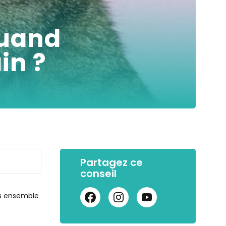
quand
in ?
Partagez ce
conseil
ns ensemble