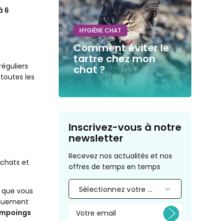
à 6
HYGIÈNE CHAT
Comment éviter le
tartre chez mon
réguliers
chat ?
 toutes les
Inscrivez-vous à notre
newsletter
Recevez nos actualités et nos
 chats et
offres de temps en temps
Sélectionnez votre animal
g que vous
fiquement
hampoings