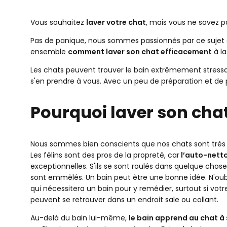
Bien se préparer
Le lavage
Vous souhaitez
laver votre chat
, mais vous ne savez 
Comment sécher son chat ?
Pas de panique, nous sommes passionnés par ce suje
Mon chat déteste l'eau : alternatives pour laver son
ensemble
comment laver son chat efficacement
à l
Les chats peuvent trouver le bain extrêmement stressan
s'en prendre à vous. Avec un peu de préparation et de
Pourquoi laver son chat
Nous sommes bien conscients que nos chats sont très a
Les félins sont des pros de la propreté, car
l’auto-netto
exceptionnelles. S'ils se sont roulés dans quelque chose
sont emmêlés. Un bain peut être une bonne idée. N'oub
qui nécessitera un bain pour y remédier, surtout si votr
peuvent se retrouver dans un endroit sale ou collant.
Au-delà du bain lui-même,
le bain apprend au chat à 