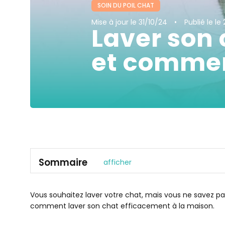
SOIN DU POIL CHAT
Mise à jour
le 31/10/24
Publié le
le 
Laver son 
et comment
Sommaire
afficher
Pourquoi laver son chat ?
À quelle fréquence laver son chat ?
Vous souhaitez laver votre chat, mais vous ne savez 
comment laver son chat efficacement à la maison.
Quels shampoings pour les chats ?
Comment donner un bain à son chat : étape par ét