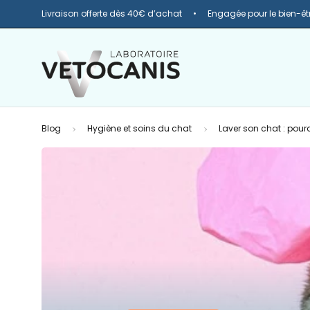
Livraison offerte dès 40€ d’achat
Engagée pour le bien-êt
Blog
Hygiène et soins du chat
Laver son chat : pour