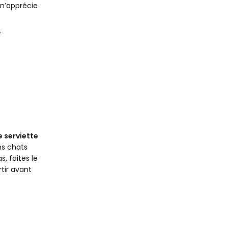
il n’apprécie
.
e serviette
ns chats
, faites le
tir avant