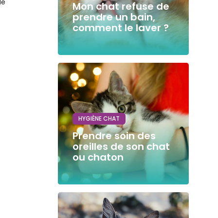
de
Mon chat refuse de
prendre un bain,
comment le laver ?
HYGIÈNE CHAT
Prendre soin des
oreilles de son chat
ou chaton