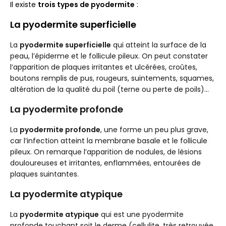
Il existe
trois types de pyodermite
:
La pyodermite superficielle
La
pyodermite superficielle
qui atteint la surface de la
peau, l’épiderme et le follicule pileux. On peut constater
l’apparition de plaques irritantes et ulcérées, croûtes,
boutons remplis de pus, rougeurs, suintements, squames,
altération de la qualité du poil (terne ou perte de poils)…
La pyodermite profonde
La
pyodermite profonde
, une forme un peu plus grave,
car l’infection atteint la membrane basale et le follicule
pileux. On remarque l’apparition de nodules, de lésions
douloureuses et irritantes, enflammées, entourées de
plaques suintantes.
La pyodermite atypique
La
pyodermite atypique
qui est une pyodermite
profonde touchant soit le derme (cellulite, très retrouvée