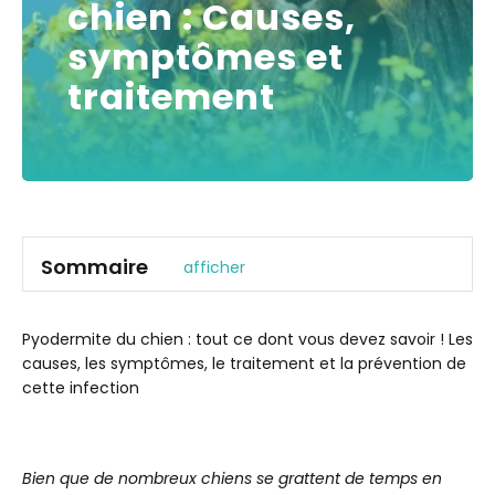
chien : Causes,
symptômes et
traitement
Sommaire
afficher
Qu'est-ce que la pyodermite chez le chien ?
Les causes de la pyodermite
Pyodermite du chien : tout ce dont vous devez savoir ! Les
causes, les symptômes, le traitement et la prévention de
Les symptômes de la pyodermite
cette infection
Les types de pyodermite
La pyodermite superficielle
La pyodermite profonde
Bien que de nombreux chiens se grattent de temps en
La pyodermite atypique