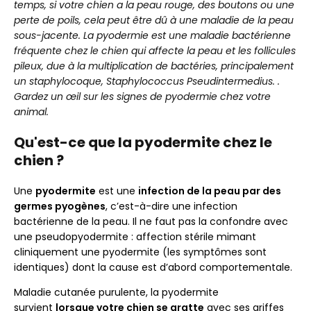
temps, si votre chien a la peau rouge, des boutons ou une
Le traitement de la pyodermite du chien
perte de poils, cela peut être dû à une maladie de la peau
La prévention de la pyodermite
sous-jacente. La pyodermie est une maladie bactérienne
FAQ pyodermite chien
fréquente chez le chien qui affecte la peau et les follicules
La pyodermite du chien est-elle contagieuse
pileux, due à la multiplication de bactéries, principalement
pour l'homme ?
un staphylocoque, Staphylococcus Pseudintermedius. .
La pyodermite chez le chien est-elle considérée
Gardez un œil sur les signes de pyodermie chez votre
comme une affection grave ?
animal.
Qu'est-ce que la pyodermite chez le
chien ?
Une
pyodermite
est une
infection de la peau par des
germes pyogènes
, c’est-à-dire une infection
bactérienne de la peau. Il ne faut pas la confondre avec
une pseudopyodermite : affection stérile mimant
cliniquement une pyodermite (les symptômes sont
identiques) dont la cause est d’abord comportementale.
Maladie cutanée purulente, la pyodermite
survient
lorsque votre chien se gratte
avec ses griffes