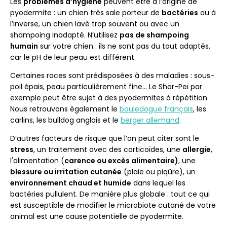
Les
problèmes d’hygiène
peuvent être à l’origine de
pyodermite : un chien très sale porteur de
bactéries
ou à
l’inverse, un chien lavé trop souvent ou avec un
shampoing inadapté. N’utilisez
pas de shampoing
humain
sur votre chien : ils ne sont pas du tout adaptés,
car le pH de leur peau est différent.
Certaines races sont prédisposées à des maladies : sous-
poil épais, peau particulièrement fine… Le Shar-Peï par
exemple peut être sujet à des pyodermites à répétition.
Nous retrouvons également le
bouledogue français
, les
carlins, les bulldog anglais et le
berger allemand
.
D’autres facteurs de risque que l’on peut citer sont le
stress
, un traitement avec des corticoïdes, une
allergie
,
l'alimentation (
carence ou excès alimentaire)
, une
blessure ou irritation cutanée
(plaie ou piqûre), un
environnement chaud et humide
dans lequel les
bactéries pullulent. De manière plus globale : tout ce qui
est susceptible de modifier le microbiote cutané de votre
animal est une cause potentielle de pyodermite.