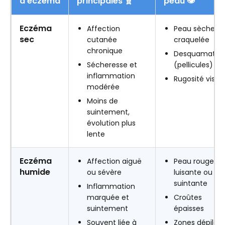
d’eczéma
principales 🧬
peau 👁️
Eczéma
Affection
Peau sèche et
sec
cutanée
craquelée
chronique
Desquamatio
Sécheresse et
(pellicules)
inflammation
Rugosité visibl
modérée
Moins de
suintement,
évolution plus
lente
Eczéma
Affection aiguë
Peau rouge,
humide
ou sévère
luisante ou
suintante
Inflammation
marquée et
Croûtes
suintement
épaisses
Souvent liée à
Zones dépilée